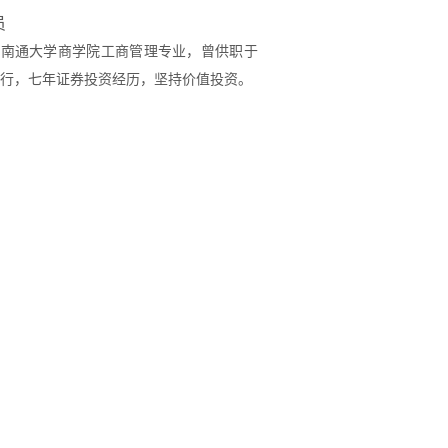
员
于南通大学商学院工商管理专业，曾供职于
行，七年证券投资经历，坚持价值投资。