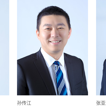
孙传江
张亚